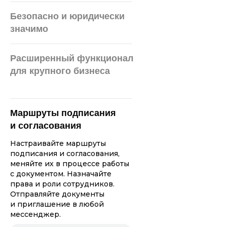
Безопасно и юридически
значимо
Вы присоединяетесь
Расширенный функционал
к Оферте и заключаете
для крупного бизнеса
с контрагентом
Соглашение, где
использование ЭП
признается аналогом
собственноручной
Маршруты подписания
подписи.
и согласования
Настраивайте маршруты
подписания и согласования,
меняйте их в процессе работы
Подпись в Nopaper позволяет
с документом. Назначайте
определить личность
права и роли сотрудников.
человека, подписавшего
Отправляйте документы
документ, и проверить,
и приглашение в любой
вносили ли в подписанный
мессенджер.
документ изменения после
его отправки.