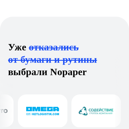
Елизавета
Вольхина
Эксперт по КЭДО
и ЭДО Nopaper
Проведу персональную
онлайн-демонстрацию, рассчитаю
выгоду для вашей компании
и расскажу, как закрыть бизнес-
задачи без лишних сложностей —
отправьте заявку и я свяжусь
с вами в ближайшее время
Задать вопрос →
Оставить заявку