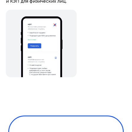
и КЭП для физических лиц.
Уже
отказались
от бумаги и рутины
выбрали Nopaper