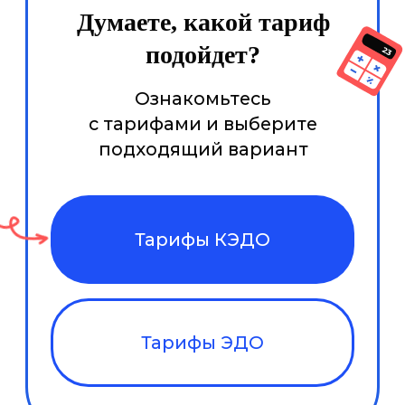
Экспертиза
для
бизнеса:
кейсы
и решения