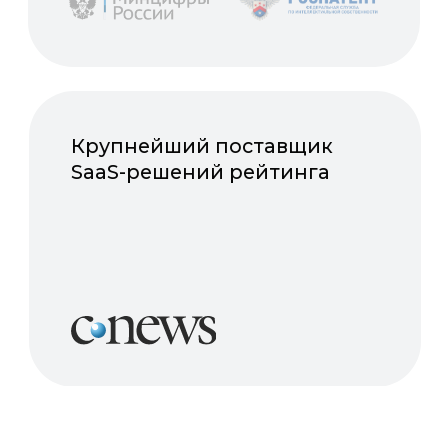
Хотите увидеть,
как сервисы
Nopaper работают
на практике? Просто
оставьте заявку!