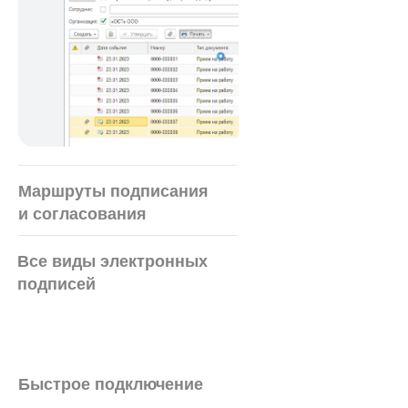
нам можно доверять
1
Документы имеют
юридическую силу, их
Маршруты подписания
примут в суде
и согласования
Все виды электронных
подписей
Вы получаете усиленную
электронную подпись.
Согласно Ф З № 63 документ,
подписанный электронной
подписью, имеет
юридическую силу.
Быстрое подключение