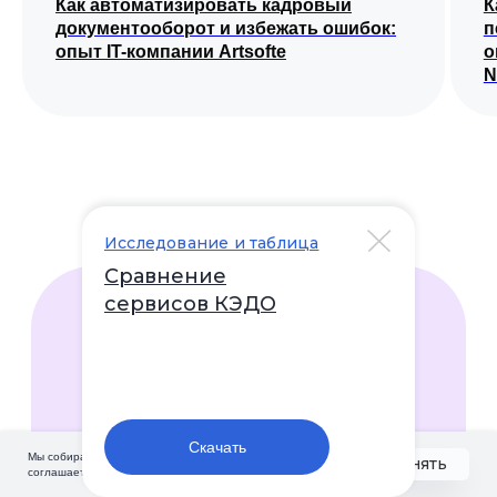
Как автоматизировать кадровый
К
документооборот и избежать ошибок:
п
опыт IT-компании Artsofte
о
N
Исследование и таблица
Сравнение
сервисов КЭДО
Скачать
Мы собираем cookie. Оставаясь на сайте, вы
Принять
соглашаетесь с их сбором.
Подробнее
8 (800) 550-65-30