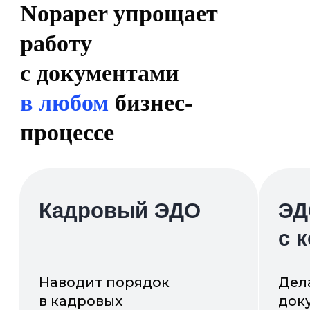
Наводит порядок
Делает подписание
в кадровых
документов с партн
и внутренних
очень простым,
документах, позволяет
без установки
оформлять сотрудников
дополнительных пр
за 5 минут
Подробнее
Подробнее
Оставляйте заявку
и мы покажем, как
Nopaper решает задачи
бизнеса