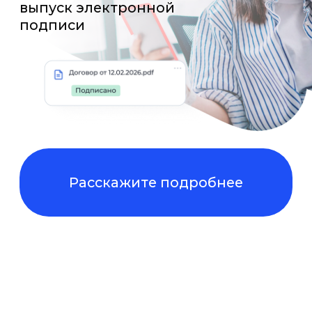
Расскажите подробнее
Nopaper упрощает
работу
с документами
в любом
бизнес-
процессе
Кадровый ЭДО
ЭДО
с контрагента