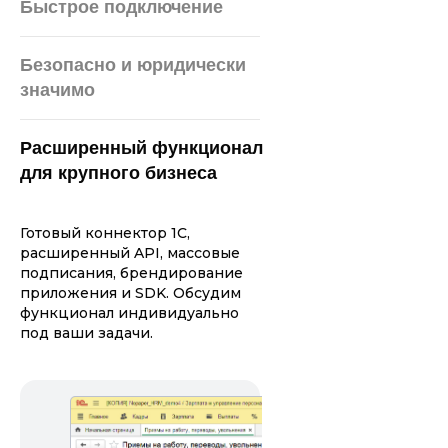
Быстрое подключение
Думаете, какой тариф
подойдет?
Безопасно и юридически
Ознакомьтесь
значимо
с тарифами и выберите
подходящий вариант
Расширенный функционал
для крупного бизнеса
Тарифы КЭДО
Готовый коннектор 1С,
расширенный API, массовые
Тарифы ЭДО
подписания, брендирование
приложения и SDK. Обсудим
функционал индивидуально
под ваши задачи.
Две причины, почему