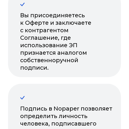
На отправку документов
Через Nopaper про
по Москве уходило 500
удаленной выдачи 
рублей, а по регионам —
мобильной подпис
1000. Ждать документы
и обмена докумен
приходилось неделю.
со смартфона стал
Поэтому мы перешли
проще и эффективн
на сервис ЭДО
Системой уже поль
Nopaper и сократили
1300 наших агентов
время на обмен
и постоянно подк
документами в 7 раз, а
новые. С помощью 
расходы
мы подписываем с
на документооборот в 15
акты, дополнитель
раз по Москве и в 29 раз
соглашения к дого
по регионам.
НАДЕЖДА ОСЬКИНА
ЕКАТЕРИНА ДОЛГОВА
руководитель проекта «Ц
генеральный директор
агентская сеть» Департам
«Адвирос»