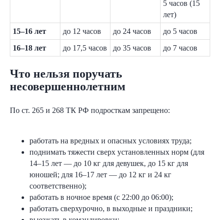
5 часов (15
лет)
15–16 лет
до 12 часов
до 24 часов
до 5 часов
16–18 лет
до 17,5 часов
до 35 часов
до 7 часов
Остались
Что нельзя поручать
вопросы
несовершеннолетним
по шаблону?
По ст. 265 и 268 ТК РФ подросткам запрещено:
Задайте вопрос экспертам Nopaper,
они знают всё про кадровый
документооборот
работать на вредных и опасных условиях труда;
поднимать тяжести сверх установленных норм (для
14–15 лет — до 10 кг для девушек, до 15 кг для
юношей; для 16–17 лет — до 12 кг и 24 кг
соответственно);
работать в ночное время (с 22:00 до 06:00);
работать сверхурочно, в выходные и праздники;
выезжать в командировки;