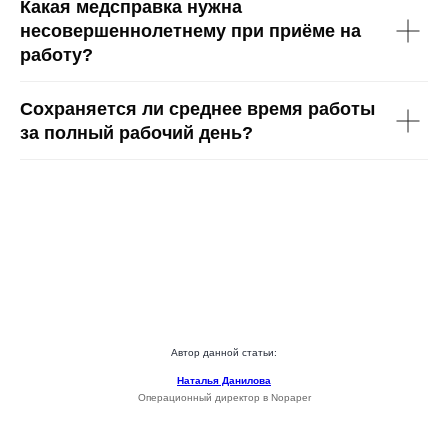
Какая медсправка нужна
несовершеннолетнему при приёме на
работу?
Сохраняется ли среднее время работы
за полный рабочий день?
8 (800) 550-65-30
hello@nopaper.ru
г. Москва, ИЦ Сколково, Большой бульвар, д.
42, стр. 1, эт. 0, пом. 264, рм 4
База знаний
Автор данной статьи:
Наталья Данилова
Операционный директор в Nopaper