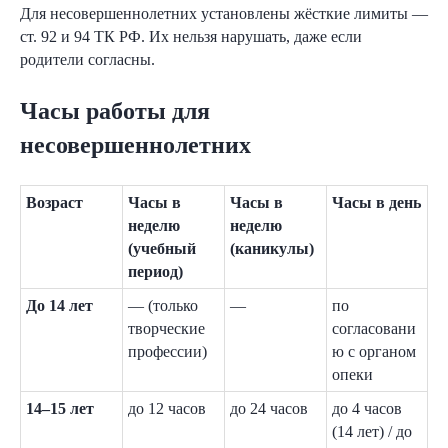
Для несовершеннолетних установлены жёсткие лимиты —
ст. 92 и 94 ТК РФ. Их нельзя нарушать, даже если
родители согласны.
Получите еще
Часы работы для
26 шаблонов
несовершеннолетних
для решения типовых
Возраст
Часы в
Часы в
Часы в день
кадровых задач
неделю
неделю
(учебный
(каникулы)
период)
До 14 лет
— (только
—
по
творческие
согласовани
Получить шаблоны
профессии)
ю с органом
опеки
14–15 лет
до 12 часов
до 24 часов
до 4 часов
(14 лет) / до