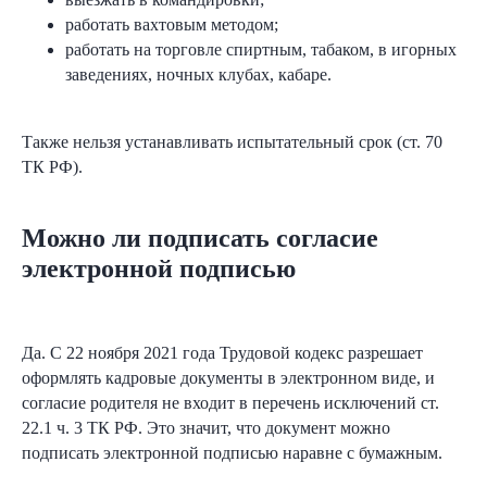
работать вахтовым методом;
работать на торговле спиртным, табаком, в игорных
+7
заведениях, ночных клубах, кабаре.
Также нельзя устанавливать испытательный срок (ст. 70
ТК РФ).
Можно ли подписать согласие
электронной подписью
Согласен
на обработку персональных
данных в соответствии с
Политикой
Согласен
получать полезную
информацию и
рекламу
от Nopaper
Да. С 22 ноября 2021 года Трудовой кодекс разрешает
оформлять кадровые документы в электронном виде, и
Спросить юриста
согласие родителя не входит в перечень исключений ст.
22.1 ч. 3 ТК РФ. Это значит, что документ можно
подписать электронной подписью наравне с бумажным.