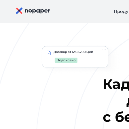
Проду
Ка
с б