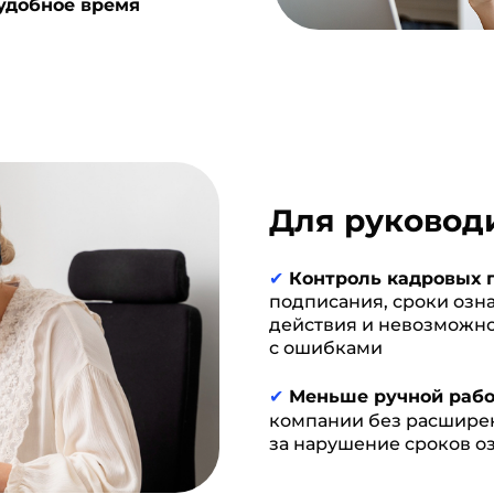
 удобное время
Для руковод
✔
Контроль кадровых п
подписания, сроки озн
действия и невозможн
с ошибками
✔
Меньше ручной рабо
компании без расшире
за нарушение сроков 