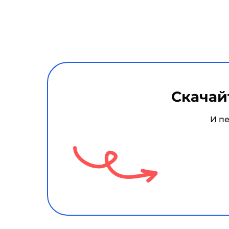
Скачай
И п