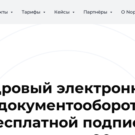
кты
Тарифы
Кейсы
Партнёры
О No
дровый электрон
документооборо
есплатной подп