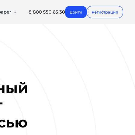
paper
8 800 550 65 30
Войти
Регистрация
ный
т
исью