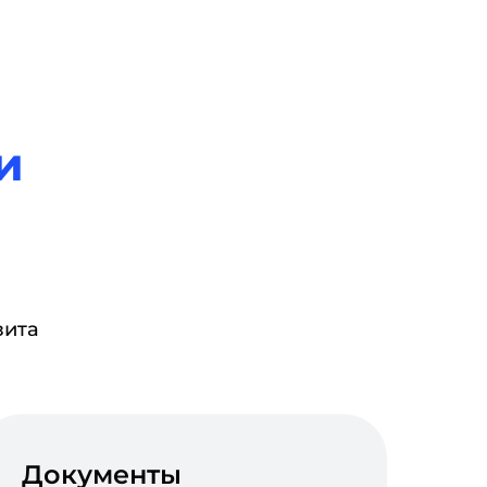
и
зита
Документы