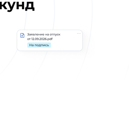
екунд