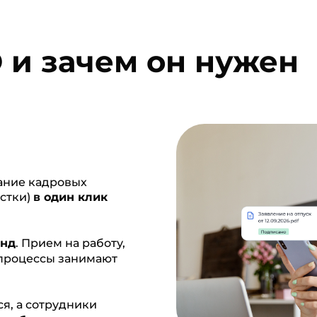
 и зачем он нужен
сание кадровых
истки)
в один клик
унд
. Прием на работу,
 процессы занимают
я, а сотрудники