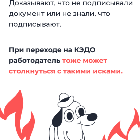
Предусмотреть все риски
и обезопасить себя от
штрафов
поможет статья,
в которой эксперты в
кадровом ЭДО
рассказали:
01