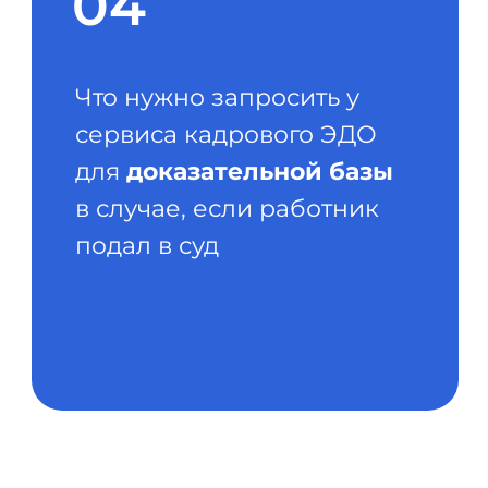
Согласен
получать полезную
информацию и
рекламу
от Nopaper
Отправить