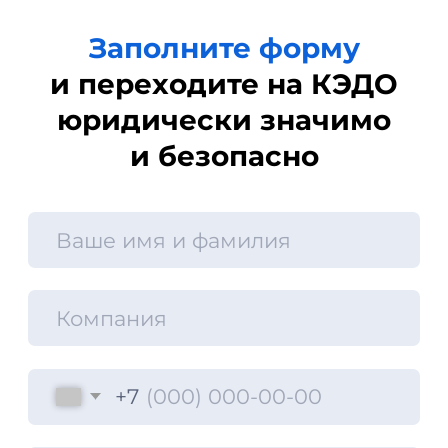
8 (800) 550-65-30
hello@nopaper.ru
г. Москва, ИЦ Сколково, Большой
бульвар, д. 42, стр. 1, эт. 0, пом. 264, рм 4
База знаний