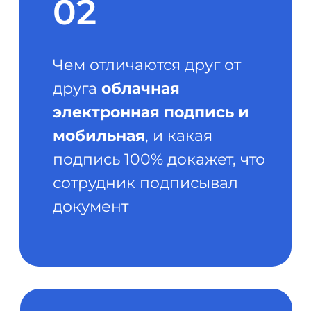
04
Что нужно запросить у
сервиса кадрового ЭДО
для
доказательной базы
в случае, если работник
подал в суд
Заполните форму
и переходите на КЭДО
юридически значимо
и безопасно