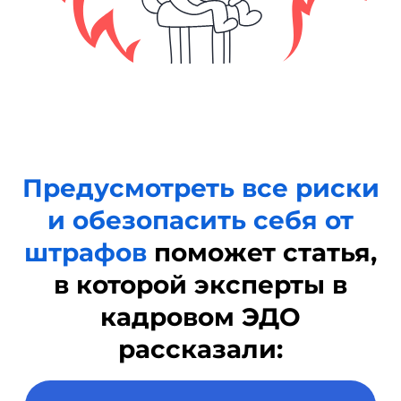
Какие иски
чаще
получают работодатели, и
как КЭДО поможет
компании выиграть дело
02
Чем отличаются друг от
друга
облачная
электронная подпись и
мобильная
, и какая
подпись 100% докажет, что
сотрудник подписывал