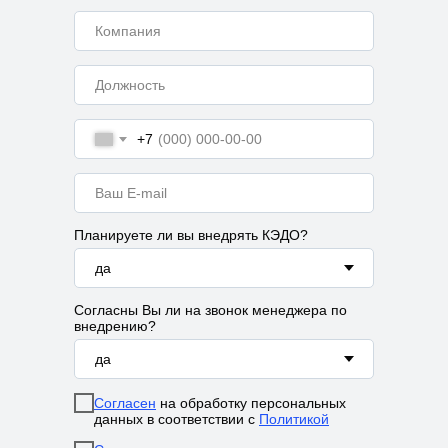
Зарегистрированы в реестрах:
+7
Компания-резидент:
Планируете ли вы внедрять КЭДО?
2026 ООО «Акоммерс»
Интеллектуальная собственность
Согласны Вы ли на звонок менеджера по
Пользовательское соглашение
внедрению?
Политика организации в отношении обработки
персональных данных на сайте nopaper.ru
Согласие на обработку персональных данных
Согласен
на обработку персональных
Правовая информация
данных в соответствии с
Политикой
SLA технической поддержки