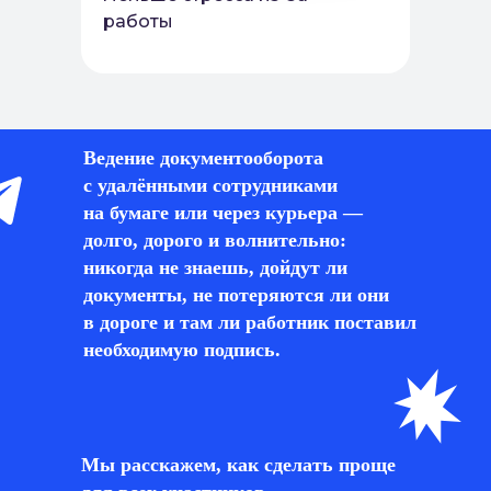
работы
Ведение документооборота
с удалёнными сотрудниками
на бумаге или через курьера —
долго, дорого и волнительно:
никогда не знаешь, дойдут ли
документы, не потеряются ли они
в дороге и там ли работник поставил
необходимую подпись.
Мы расскажем, как сделать проще