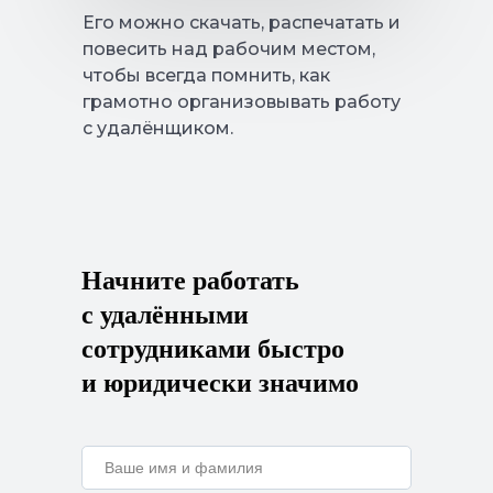
Его можно скачать, распечатать и
повесить над рабочим местом,
чтобы всегда помнить, как
грамотно организовывать работу
с удалёнщиком.
8 (800) 550-65-30
hello@nopaper.ru
Начните работать
г. Москва, ИЦ Сколково, Большой бульвар, д.
42, стр. 1, эт. 0, пом. 264, рм 4
с удалёнными
База знаний
сотрудниками быстро
и юридически значимо