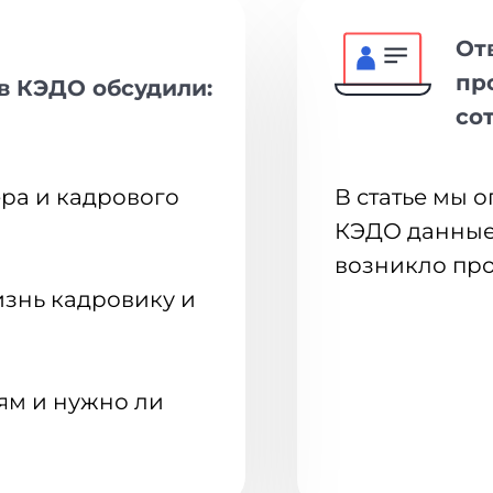
От
пр
в КЭДО обсудили:
со
ера и кадрового
В статье мы о
КЭДО данные 
возникло пр
изнь кадровику и
ям и нужно ли