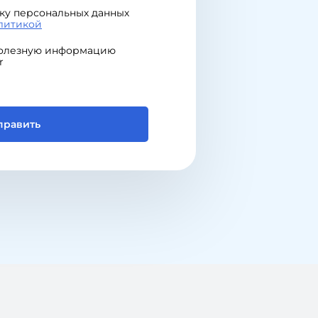
ку персональных данных
литикой
полезную информацию
r
править