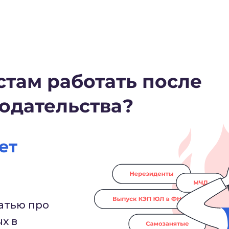
стам работать после
одательства?
ет
татью про
х в