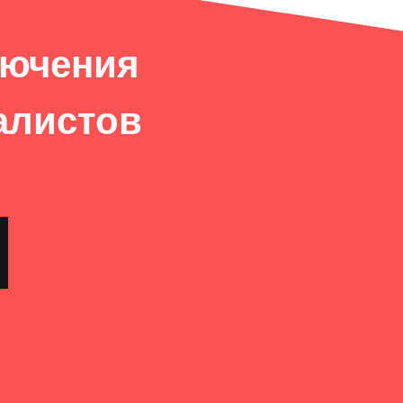
лючения
алистов