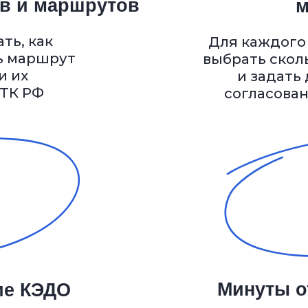
2
Минуты ответ те
КЭДО
На этапе внедрения 
ы ЛНА.
работать персо
 вашими
менеджер. После з
сле
вам и вашим сотруд
ры, мы
отвечать техподдерж
ей
2 минут