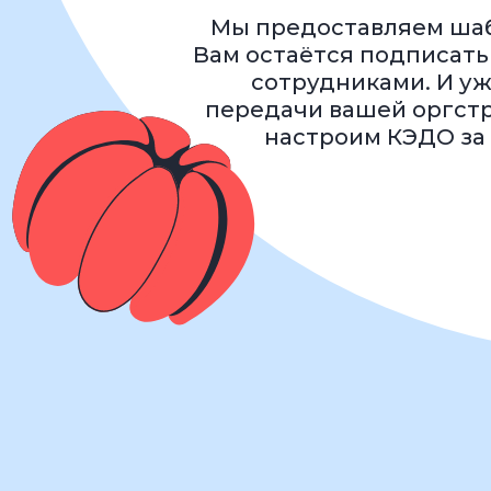
Простой и
для
Так говорят клие