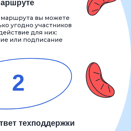
хподдержки
с вами будет
нальный
апуска КЭДО
никам будет
ка в течение