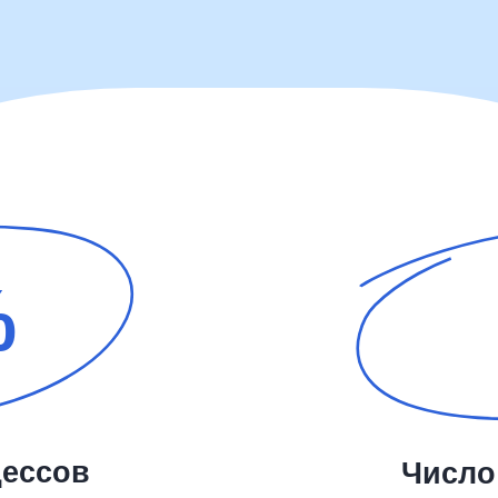
ов
Число участн
 маршрутов
маршрут
как
Для каждого маршрут
ршрут
выбрать сколько угодн
и задать действие 
Ф
согласование или п