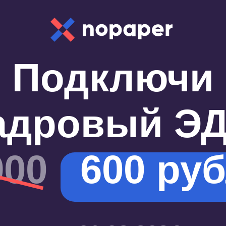
Подключи
дровый ЭДО
0
1
6
00
рубле
до 01.02.2024