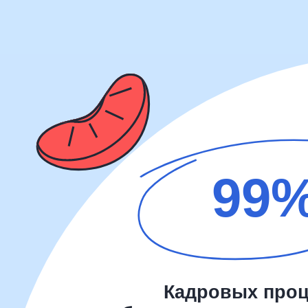
99%
Кадровых процесс
с шаблонами документов и
Вам не нужно думать, 
правильно выстроить ма
мы разработали их
в соответствии с ТК Р