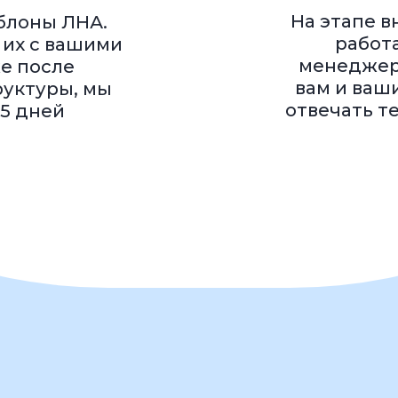
 понятный сервис
 всех возрастов
нты, которые тестировали разные сервисы КЭДО