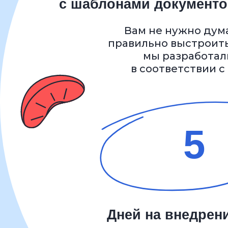
5
Дней на внедрение 
Мы предоставляем шаблон
Вам остаётся подписать их с
сотрудниками. И уже по
передачи вашей оргструкту
настроим КЭДО за 5 дн