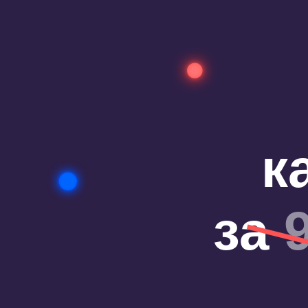
ка
за
90