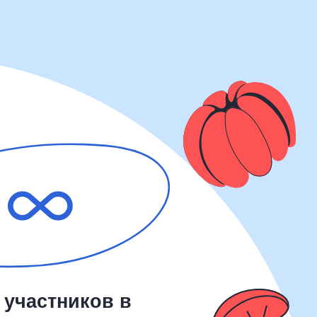
иков в
е
а вы можете
о участников
для них:
одписание