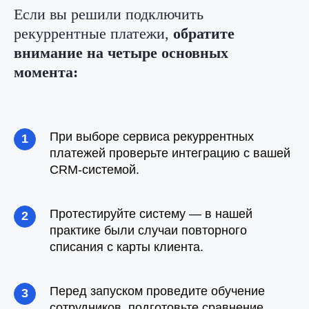
Если вы решили подключить
Согласие на обработку персональных данных
рекуррентные платежи,
обратите
Правовая информация
внимание на
четыре основных
SLA технической поддержки
Информация о поддерживаемых Nopaper
момента:
браузеров и ОС
При выборе сервиса рекуррентных
платежей проверьте интеграцию с
вашей
CRM-системой.
Протестируйте систему — в
нашей
практике были случаи повторного
списания с карты клиента.
Перед запуском проведите обучение
сотрудников, подготовьте сравнение