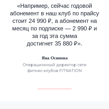
«
Например, сейчас годовой
абонемент в наш клуб
по
прайсу
стоит 24 990 ₽, а абонемент на
месяц по подписке — 2 990 ₽ и
Зарегистрированы в реестрах:
за год эта сумма
достигнет 35 880 ₽
».
Компания-резидент:
Яна Осипова
Операционный директор сети
фитнес-клубов FITNATION
2026 ООО «Акоммерс»
Интеллектуальная собственность
Пользовательское соглашение
Политика организации в отношении обработки
персональных данных на сайте nopaper.ru