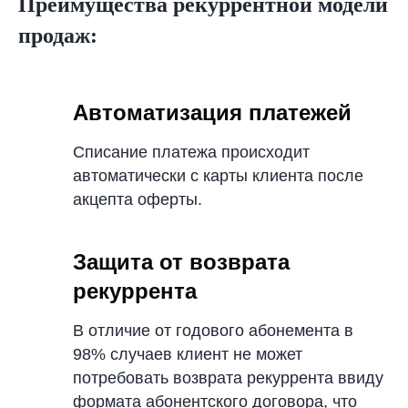
Преимущества рекуррентной модели
продаж:
Автоматизация плат
ежей
Списание платежа происходит
автоматически с карты клиента после
акцепта офе
рты.
Защита от возврата
Узнайте,
как облегчить
рекуррента
подписание договора
В отличие от годового абонемента в
с
клиентом
98% случаев клиент не
может
потребовать возврата рекуррента
ввиду
формата абонентского договора
, что