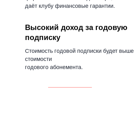
Узнать про Nopaper
даёт клубу финансовые гарантии.
Высокий доход за
годовую
подписку
Стоимость годовой подписки будет выше
стоимости
годового абонемента.
8 (800) 550-65-30
hello@nopaper.ru
г. Москва, ИЦ Сколково, Большой бульвар, д.
42, стр. 1, эт. 0, пом. 264, рм 4
База знаний