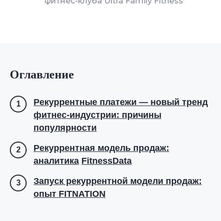
фитнес-клуба Ultra Family Fitness
Оглавление
Рекуррентные платежи — новый тренд
1
фитнес-индустрии: причины
популярности
Рекуррентная модель продаж:
2
аналитика
FitnessData
Запуск рекуррентной модели продаж:
3
опыт FITNATION