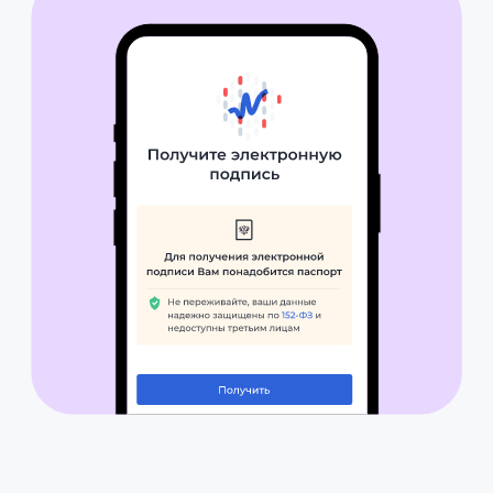
Digital Workplace =
ежедневный
помощник вашего
сотрудника
Общение с коллегами, хранение
информации, работа с
документами
в одном окне