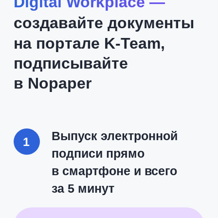
Узнайте, как Digital Workplace
поможет решить задачи вашего
бизнеса
Получить презентацию
помощник
вашего сотрудника