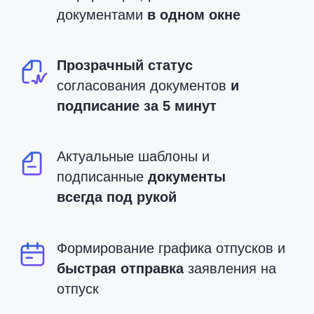
ответить на ключевые вопросы о себе и о
развитии бизнеса. В портфеле компании
более 1500 проектов и 10 компаний в
экосистеме.
Корпоративный портал K-Team
Nopaper — продукт компаний Artsofte и
SafeTech. Создатели Nopaper уже 21 год
делают удобные сервисы для бизнеса, за
которые получили более 23 наград.
Совместно с КриптоПро создали
уникальную технологию мобильной КЭП