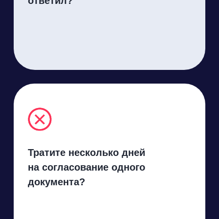
документы
за 5 минут
Одна
Одна
авторизация.
площадка.
Все процессы.
Легко оформлять
и находить
документы
в личном кабинете K-
Team