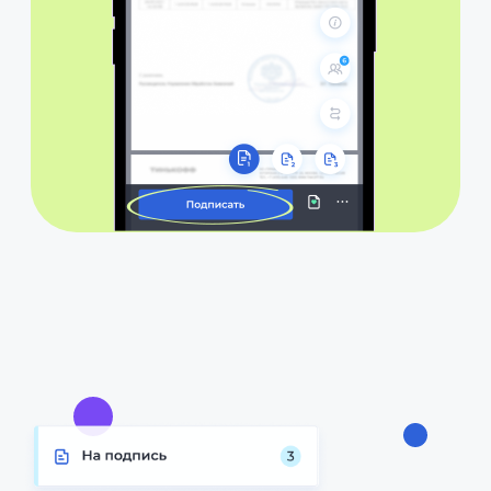
Комфорт
Понятный интерф
одна авторизация для любого
легко находить до
бизнес-процесса
личном кабинете K
Объедините все кадровые
процессы компании на единой