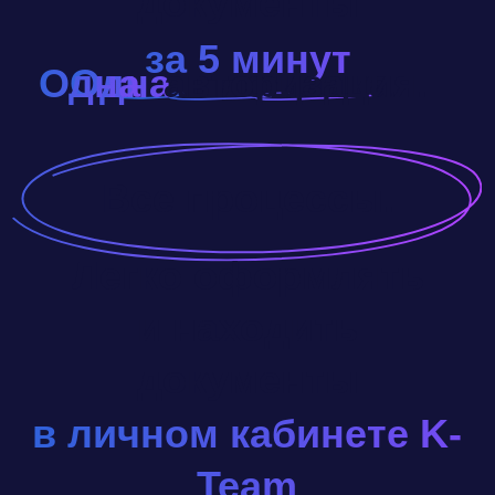
Digital Workplace —
создавайте документы
на портале K-Team,