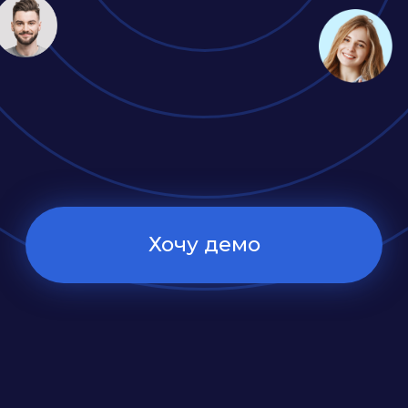
Хочу демо
Устали запоминать рабочие
пароли и переключаться
между разными сервисами и
программами?