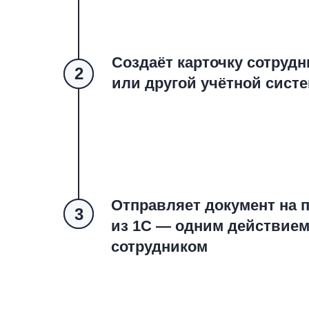
Создаёт карточку сотрудн
2
2
или другой учётной сист
Отправляет документ на 
3
3
из 1С — одним действием
сотрудником