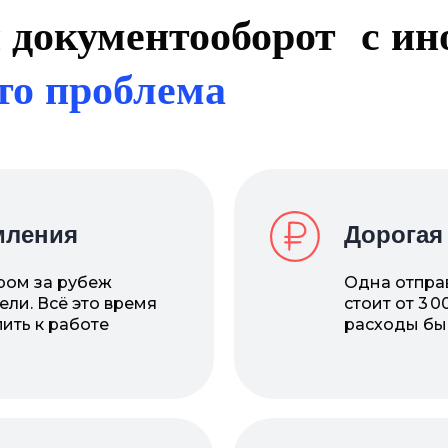
 документооборот с и
то проблема
мления
Дорогая
ром за рубеж
Одна отпра
ели. Всё это время
стоит от 3 
ить к работе
расходы бы