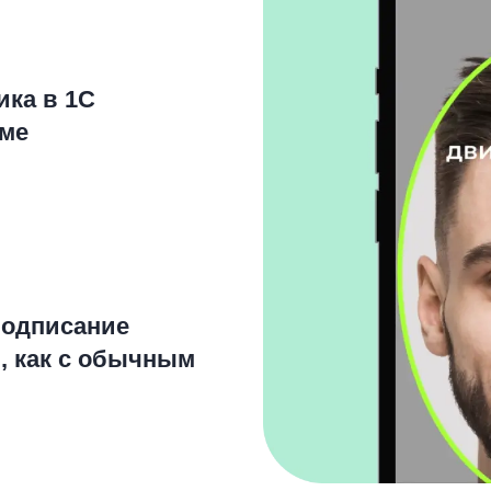
ика в 1С
еме
подписание
, как с обычным