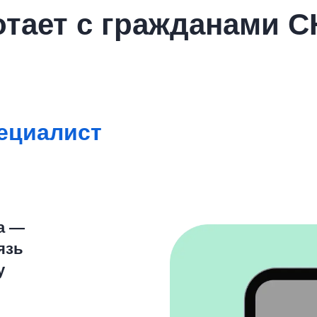
отает с гражданами С
ециалист
а —
язь
у