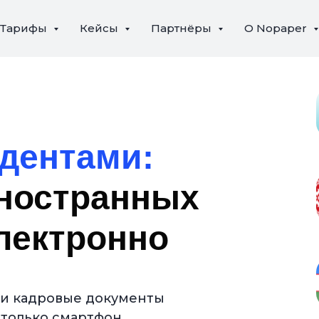
Тарифы
Кейсы
Партнёры
О Nopaper
дентами:
ностранных
лектронно
 и кадровые документы
 только смартфон