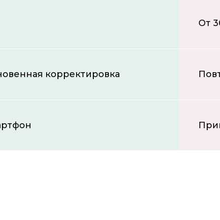
От 3
овенная корректировка
Пов
артфон
Прин