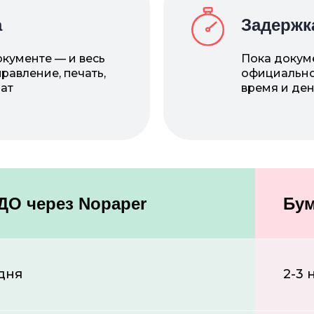
а
Задержк
кументе — и весь
Пока докуме
равление, печать,
официально 
рат
время и ден
ДО через Nopaper
Бу
 дня
2-3 