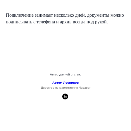
Подключение занимает несколько дней, документы можно
подписывать с телефона и архив всегда под рукой.
+7
Согласен
на обработку персональных
данных в соответствии с
Политикой
Автор данной статьи:
Согласен
получать полезную
Артем Лесников
информацию и
рекламу
от Nopaper
Директор по маркетингу в Nopaper
Отправить