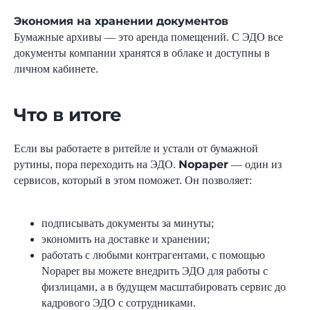
Экономия на хранении документов
Бумажные архивы — это аренда помещений. С ЭДО все
документы компании хранятся в облаке и доступны в
личном кабинете.
Что в итоге
Начните внедрение
Если вы работаете в ритейле и устали от бумажной
ЭДО прямо сейчас
Nopaper
рутины, пора переходить на ЭДО.
— один из
сервисов, который в этом поможет. Он позволяет:
Проведем персональную консультацию
и расскажем, как правильно и быстро
внедрить электронный документооборот
подписывать документы за минуты;
в ваш бизнес
экономить на доставке и хранении;
работать с любыми контрагентами, с помощью
Nopaper вы можете внедрить ЭДО для работы с
физлицами, а в будущем масштабировать сервис до
кадрового ЭДО с сотрудниками.