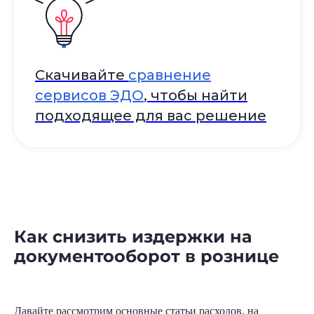
Скачивайте
сравнение
сервисов ЭДО
, чтобы найти
подходящее для вас решение
+7
Как снизить издержки на
документооборот в рознице
Согласен
на обработку персональных данных
Давайте рассмотрим основные статьи расходов, на
в соответствии с
Политикой