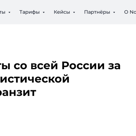
ты
Тарифы
Кейсы
Партнёры
О N
ы со всей России за
гистической
ранзит