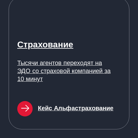
8 (800) 550-65-30
hello@nopaper.ru
г. Москва, ИЦ Сколково, Большой бульвар, д.
42, стр. 1, эт. 0, пом. 264, рм 4
База знаний