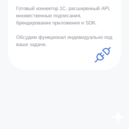
Кейс Совкомбанк Жизнь
Давайте обсудим, как
Nopaper решит
ваши
задачи
Обсудить проект