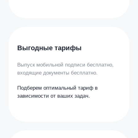
Nopaper упрощает обмен
документами
в любом
бизнес- процессе: