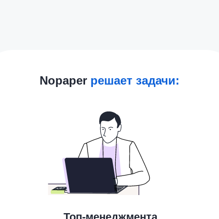
Дружелюбная платформа
Вашим сотрудникам и контрагентам
понравится приложение Nopaper: его средняя
оценка пользователями
4,8
. Документы
можно загружать как со смартфона, так и в
удобном личном кабинете на ПК.
Nopaper
решает задачи:
за 5 минут!
Быстрое подключение
Чтобы подписывать документы, достаточно
скачать приложение и выпустить подпись.
Это займет 5 минут, что
в 3 раза быстрее
большинства сервисов. Переход на
кадровый ЭДО займет от 10 дней вместо 2-3
недель.
Топ-менеджмента