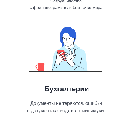
Сотрудничество
согласования, меняйте их в процессе
с фрилансерами в любой точке мира
работы с документом. Назначайте права и
роли сотрудников. Отправляйте документы и
приглашение в любой мессенджер.
Техподдержка за 1 минуту
Служба заботы о клиентах решает
задачи пользователей в среднем за 1
минуту.
Бухгалтерии
А еще мы проводим обучение ваших
сотрудников для легкого перехода на
кадровый ЭДО.
Документы не теряются, ошибки
в документах сводятся к минимуму.