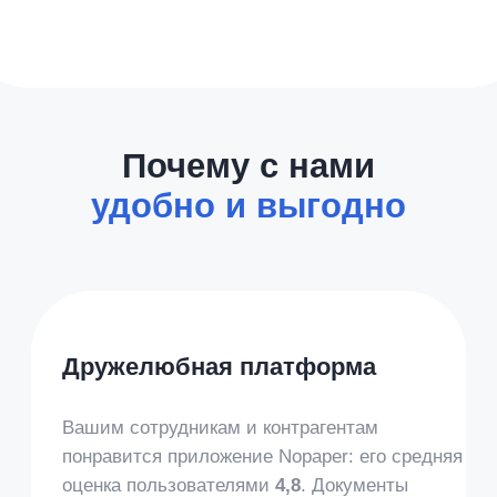
Все виды электронных
подписей
Выпуск подписи УНЭП прямо в приложении.
УНЭП подходит для подписания
большинства документов.
Токены и плагины не нужны.
Также доступны простая подпись (sms по
ссылке) и КЭП для физических лиц.
Безопасно
и юридически
значимо
Технология мобильной подписи от
экспертов в fintech гарантирует