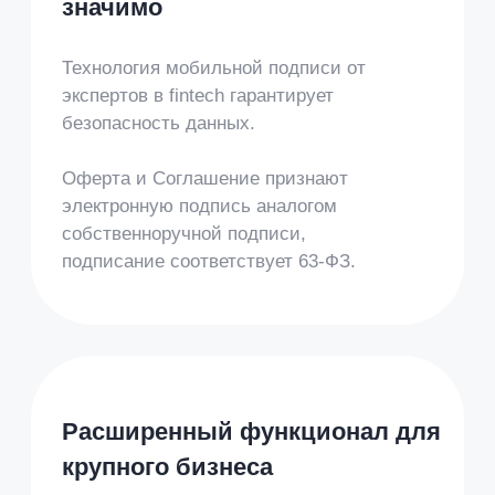
Обучение
Внедрили ЭДО и открыли
новый продукт
Кейс IThub
Банки
В 20 раз снизили
операционные расходы