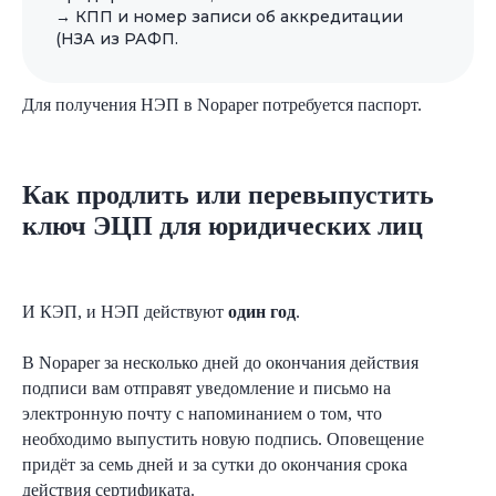
→ КПП и номер записи об аккредитации
(НЗА из РАФП.
+7
Для получения НЭП в Nopaper потребуется паспорт.
Как продлить или перевыпустить
Согласен
на обработку персональных
данных в соответствии с
Политикой
ключ ЭЦП для юридических лиц
Согласен
получать полезную
информацию и
рекламу
от Nopaper
И КЭП, и НЭП действуют
один год
.
Отправить
В Nopaper за несколько дней до окончания действия
подписи вам отправят уведомление и письмо на
электронную почту с напоминанием о том, что
необходимо выпустить новую подпись. Оповещение
придёт за семь дней и за сутки до окончания срока
действия сертификата.