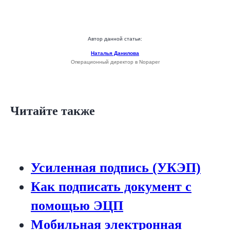
Зарегистрированы в реестрах:
Автор данной статьи:
Наталья Данилова
Операционный директор в Nopaper
Компания-резидент:
Читайте также
2026 ООО «Акоммерс»
Интеллектуальная собственность
Усиленная подпись (УКЭП)
Пользовательское соглашение
Как подписать документ с
Политика организации в отношении обработки
персональных данных на сайте nopaper.ru
помощью ЭЦП
Согласие на обработку персональных данных
Правовая информация
Мобильная электронная