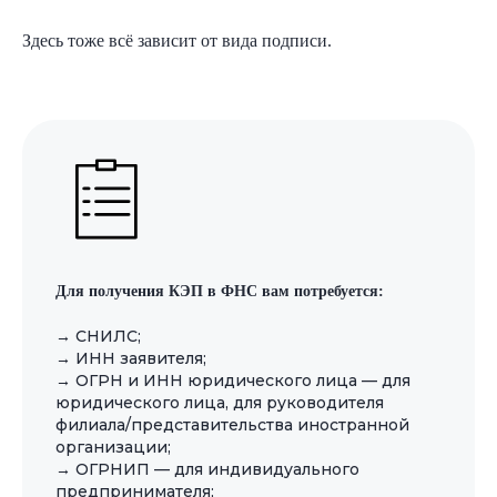
Здесь тоже всё зависит от вида подписи.
Экономьте время и деньги
— переходите на Nopaper
Первые 10 подписаний бесплатно.
Для получения КЭП в ФНС вам потребуется:
В одно подписание входит неограниченное число
документов. Входящие документы бесплатно.
→ СНИЛС;
→ ИНН заявителя;
→ ОГРН и ИНН юридического лица — для
юридического лица, для руководителя
филиала/представительства иностранной
организации;
→ ОГРНИП — для индивидуального
предпринимателя;