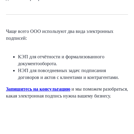
Чаще всего ООО используют два вида электронных
подписей:
8 (800) 550-65-30
КЭП для отчётности и формализованного
документооборота.
hello@nopaper.ru
НЭП для повседневных задач: подписания
договоров и актов с клиентами и контрагентами.
г. Москва, ИЦ Сколково, Большой бульвар, д.
42, стр. 1, эт. 0, пом. 264, рм 4
Запишитесь на консультацию
и мы поможем разобраться,
какая электронная подпись нужна вашему бизнесу.
База знаний