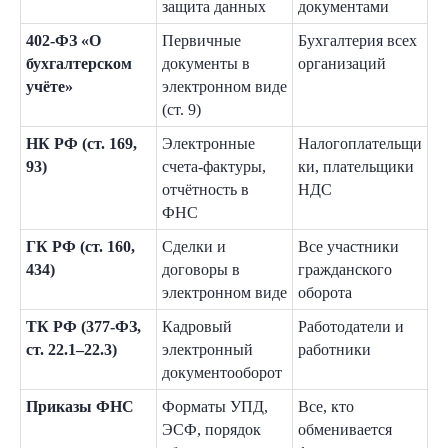
защита данных
документами
402-ФЗ «О
Первичные
Бухгалтерия всех
бухгалтерском
документы в
организаций
учёте»
электронном виде
(ст. 9)
НК РФ (ст. 169,
Электронные
Налогоплательщи
93)
счета-фактуры,
ки, плательщики
отчётность в
НДС
ФНС
ГК РФ (ст. 160,
Сделки и
Все участники
434)
договоры в
гражданского
электронном виде
оборота
ТК РФ (377-ФЗ,
Кадровый
Работодатели и
ст. 22.1–22.3)
электронный
работники
документооборот
Приказы ФНС
Форматы УПД,
Все, кто
ЭСФ, порядок
обменивается