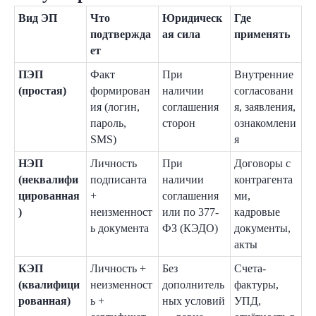
Вид ЭП
Что
Юридическ
Где
подтвержда
ая сила
применять
ет
ПЭП
Факт
При
Внутренние
(простая)
формирован
наличии
согласовани
ия (логин,
соглашения
я, заявления,
пароль,
сторон
ознакомлени
SMS)
я
НЭП
Личность
При
Договоры с
(неквалифи
подписанта
наличии
контрагента
цированная
+
соглашения
ми,
)
неизменност
или по 377-
кадровые
ь документа
ФЗ (КЭДО)
документы,
акты
КЭП
Личность +
Без
Счета-
(квалифици
неизменност
дополнитель
фактуры,
рованная)
ь +
ных условий
УПД,