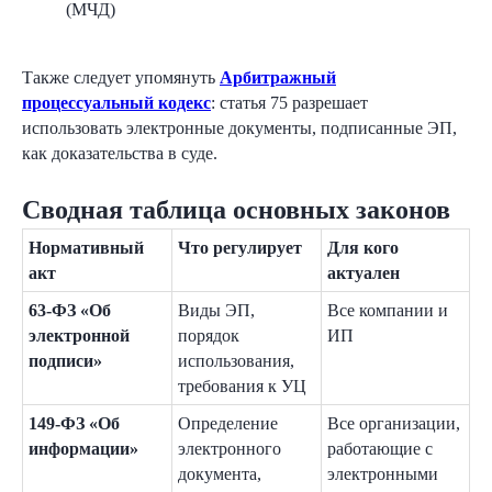
(МЧД)
Также следует упомянуть
Арбитражный
процессуальный кодекс
: статья 75 разрешает
использовать электронные документы, подписанные ЭП,
как доказательства в суде.
Сводная таблица основных законов
Нормативный
Что регулирует
Для кого
акт
актуален
63-ФЗ «Об
Виды ЭП,
Все компании и
электронной
порядок
ИП
подписи»
использования,
требования к УЦ
149-ФЗ «Об
Определение
Все организации,
информации»
электронного
работающие с
документа,
электронными