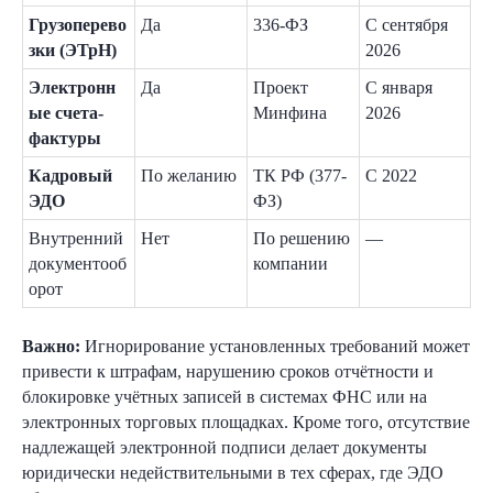
Грузоперево
Да
336-ФЗ
С сентября
зки (ЭТрН)
2026
Электронн
Да
Проект
С января
ые счета-
Минфина
2026
фактуры
Кадровый
По желанию
ТК РФ (377-
С 2022
ЭДО
ФЗ)
Внутренний
Нет
По решению
—
документооб
компании
орот
Важно:
Игнорирование установленных требований может
привести к штрафам, нарушению сроков отчётности и
блокировке учётных записей в системах ФНС или на
электронных торговых площадках. Кроме того, отсутствие
надлежащей электронной подписи делает документы
юридически недействительными в тех сферах, где ЭДО