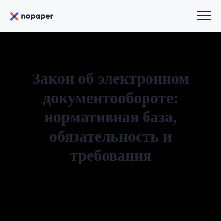
Закон об электронном
документообороте:
нормативная база,
обязательность и
требования