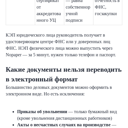
сертификат
— равна
отчётность в
от
собственнор
ФНС,
Оставляйте заявку, чтобы
аккредитова
учной
госзакупки
получить консультацию по
нного УЦ
подписи
законам в сфере ЭДО
КЭП юридического лица руководитель получает в
удостоверяющем центре ФНС или у доверенных лиц
ФНС. НЭП физического лица можно выпустить через
Nopaper — за 5 минут, нужен только телефон и паспорт.
Какие документы нельзя переводить
Получить консультацию
в электронный формат
Большинство деловых документов можно оформить в
электронном виде. Но есть исключения:
Приказы об увольнении
— только бумажный вид
(кроме увольнения дистанционных работников)
Акты о несчастных случаях на производстве
—