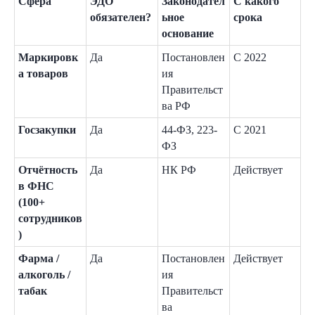
Сфера
ЭДО
Законодател
С какого
обязателен?
ьное
срока
основание
Маркировк
Да
Постановлен
С 2022
а товаров
ия
Правительст
ва РФ
Госзакупки
Да
44-ФЗ, 223-
С 2021
ФЗ
Отчётность
Да
НК РФ
Действует
в ФНС
(100+
сотрудников
)
Фарма /
Да
Постановлен
Действует
алкоголь /
ия
табак
Правительст
ва