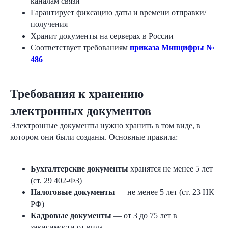
каналам связи
Гарантирует фиксацию даты и времени отправки/
получения
Хранит документы на серверах в России
Результаты компаний,
Соответствует требованиям
приказа Минцифры №
486
которые уже перешли на
ЭДО
Требования к хранению
электронных документов
Электронные документы нужно хранить в том виде, в
котором они были созданы. Основные правила:
Бухгалтерские документы
хранятся не менее 5 лет
(ст. 29 402-ФЗ)
Узнать результаты
Налоговые документы
— не менее 5 лет (ст. 23 НК
РФ)
Кадровые документы
— от 3 до 75 лет в
зависимости от вида