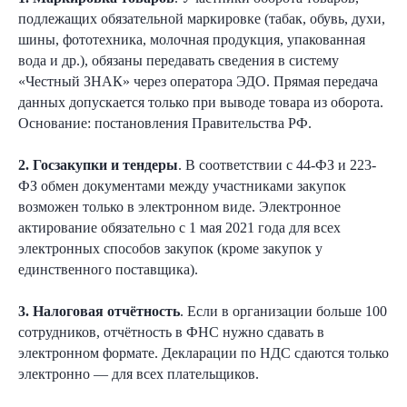
подлежащих обязательной маркировке (табак, обувь, духи,
шины, фототехника, молочная продукция, упакованная
вода и др.), обязаны передавать сведения в систему
«Честный ЗНАК» через оператора ЭДО. Прямая передача
данных допускается только при выводе товара из оборота.
+7
Основание: постановления Правительства РФ.
2. Госзакупки и тендеры
. В соответствии с 44-ФЗ и 223-
ФЗ обмен документами между участниками закупок
возможен только в электронном виде. Электронное
актирование обязательно с 1 мая 2021 года для всех
Согласен
на обработку персональных данных
в соответствии с
Политикой
электронных способов закупок (кроме закупок у
единственного поставщика).
Согласен
получать полезную информацию
и
рекламу
от Nopaper
3. Налоговая отчётность
. Если в организации больше 100
сотрудников, отчётность в ФНС нужно сдавать в
электронном формате. Декларации по НДС сдаются только
Отправить заявку
электронно — для всех плательщиков.