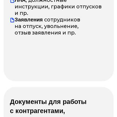
НАДЕЖДА ОСЬКИНА
ЕКАТЕРИНА ДОЛГОВА
руководитель проекта «Ц
генеральный директор
агентская сеть» Департам
«Адвирос»
розничных продаж
«АльфаСтрахование»
Убедитесь сами, как
КЭДО
решит задачи вашего
бизнеса
Мы не проводим типовые презентации
для «галочки». На онлайн-демо
мы
возьмем ваши реальные входящие