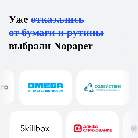
База знаний
Зарегистрированы в реестрах:
Компания-резидент:
2026 ООО «Акоммерс»
Интеллектуальная собственность