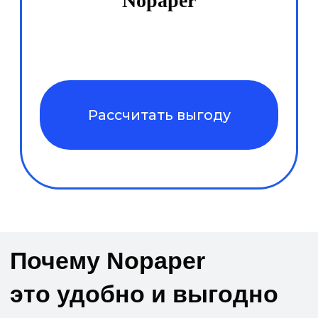
Документы для работы
с
контрагентами,
клиентами
Договоры
подряда, авторские
договоры, договоры оказания
услуг, рекламные и др.
Счета-фактуры,
накладные,
акты выполненных работ и
пр.