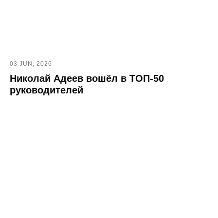
03 JUN, 2026
Николай Адеев вошёл в ТОП‑50
руководителей
8 (800) 550-65-30
hello@nopaper.ru
г. Москва, ИЦ Сколково, Большой бульвар, д.
42, стр. 1, эт. 0, пом. 264, рм 4
База знаний