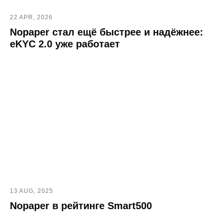
22 APR, 2026
Nopaper стал ещё быстрее и надёжнее:
Зарегистрированы в реестрах:
eKYC 2.0 уже работает
Компания-резидент:
2026 ООО «Акоммерс»
Интеллектуальная собственность
Пользовательское соглашение
Политика организации в отношении обработки
13 AUG, 2025
персональных данных на сайте nopaper.ru
Nopaper в рейтинге Smart500
Согласие на обработку персональных данных