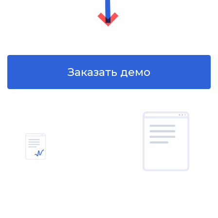
+7
Согласен
на обработку персональных
данных в соответствии с
Политикой
Согласен
получать полезную
информацию и
рекламу
от Nopaper
Отправить