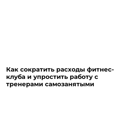
Оставляйте заявку, и мы
Как сократить расходы фитнес-
покажем, как работает
клуба и упростить работу с
Nopaper и решает задачи
тренерами самозанятыми
бизнеса
Заказать демо