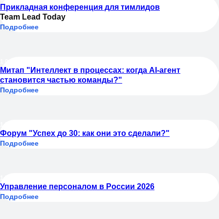
Прикладная конференция для тимлидов
Team Lead Today
Проведу персональную
Подробнее
онлайн-демонстрацию, рассчитаю
выгоду для вашей компании
и расскажу, как закрыть бизнес-
задачи без лишних сложностей
10.09.2026
Митап "Интеллект в процессах: когда AI-агент
становится частью команды?"
Задать вопрос →
Подробнее
15.09.2026
Форум "Успех до 30: как они это сделали?"
Оставить заявку
Подробнее
17.09.2026
Управление персоналом в России 2026
Подробнее