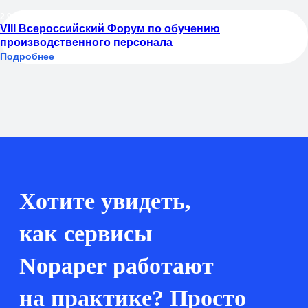
29.09.2026
VIII Всероссийский Форум по обучению
производственного персонала
Подробнее
8 (800) 550-65-30
hello@nopaper.ru
г. Москва, ИЦ Сколково, Большой бульвар, д.
42, стр. 1, эт. 0, пом. 264, рм 4
База знаний