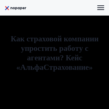
Как страховой компании
упростить работу с
агентами? Кейс
«АльфаСтрахование»