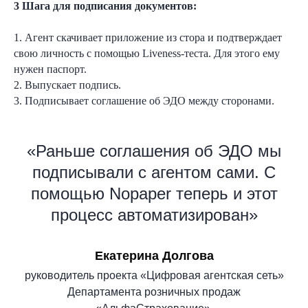
3 Шага для подписания документов:
1. Агент скачивает приложение из стора и подтверждает
Оставляйте заявку, и мы
свою личность с помощью Liveness-теста. Для этого ему
покажем, как работает Nopaper и
нужен паспорт.
решает задачи бизнеса
2. Выпускает подпись.
3. Подписывает соглашение об ЭДО между сторонами.
«Раньше соглашения об ЭДО мы
подписывали с агентом сами. С
помощью Nopaper теперь и этот
Заказать демо
процесс автоматизирован»
Екатерина Долгова
руководитель проекта «Цифровая агентская сеть»
Департамента розничных продаж