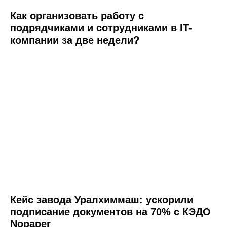
Как организовать работу с
подрядчиками и сотрудниками в IT-
компании за две недели?
8 (800) 550-65-30
hello@nopaper.ru
г. Москва, ИЦ Сколково, Большой бульвар, д.
42, стр. 1, эт. 0, пом. 264, рм 4
Кейс завода Уралхиммаш: ускорили
База знаний
подписание документов на 70% с КЭДО
Nopaper