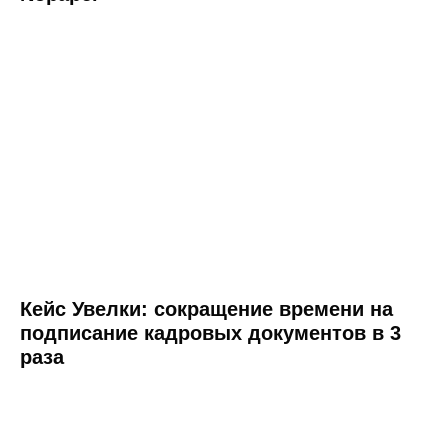
Зарегистрированы в реестрах:
Компания-резидент:
Кейс Увелки: сокращение времени на
подписание кадровых документов в 3
2026 ООО «Акоммерс»
раза
Интеллектуальная собственность
Пользовательское соглашение
Политика организации в отношении обработки