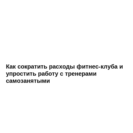
персональных данных на сайте nopaper.ru
Согласие на обработку персональных данных
Правовая информация
SLA технической поддержки
Информация о поддерживаемых Nopaper
браузеров и ОС
Как сократить расходы фитнес-клуба и
упростить работу с тренерами
самозанятыми