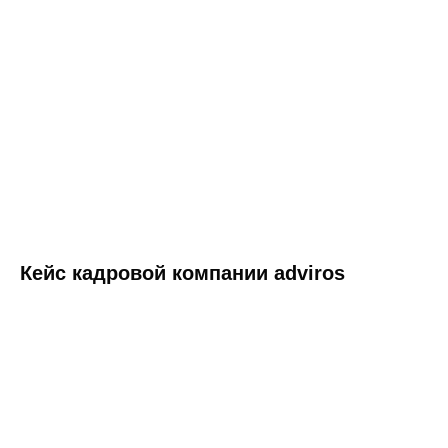
Экономьте время и деньги
— переходите на Nopaper
Кейс кадровой компании adviros
Первые 10 подписаний бесплатно.
В одно подписание входит
неограниченное число
документов. Входящие
документы бесплатно