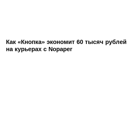
Как «Кнопка» экономит 60 тысяч рублей
на курьерах с Nopaper
+7
Согласен
на обработку персональных
данных в соответствии с
Политикой
Согласен
получать полезную
информацию и
рекламу
от Nopaper
Отправить