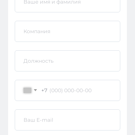
+7
Согласен
на обработку персональных
данных в соответствии с
Политикой
Согласен
получать полезную информацию
и
рекламу
от Nopaper
Отправить заявку
8 (800) 550-65-30
Написать в телеграм