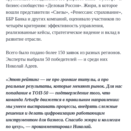
бизнес-сообщество «Деловая Россия». Жюри, в которое
вошли представители «Свезы», «Ренессанс страхование»,
ББР Банка и других компаний, оценивало участников по
четырём критериям: эффективность управления,
реализованные кейсы, стратегическое видение и вклад в
развитие отрасли.
Всего было подано более 150 заявок из разных регионов.
Эксперты выбрали 50 победителей — и среди них
Николай Адеев.
«Этот рейтинг — не про громкие титулы, а про
реальные результаты, которые меняют рынок. Для нас
попадание в ТОП‑50 — подтверждение того, что
8 (800) 550-65-30
команда Artsofte движется в правильном направлении:
hello@nopaper.ru
мы умеем выстраивать процессы, внедрять сложные
решения и делать цифровизацию работающим
г. Москва, ИЦ Сколково, Большой бульвар, д.
инструментом для бизнеса. Спасибо жюри и коллегам
42, стр. 1, эт. 0, пом. 264, рм 4
по цеху», — прокомментировал Николай.