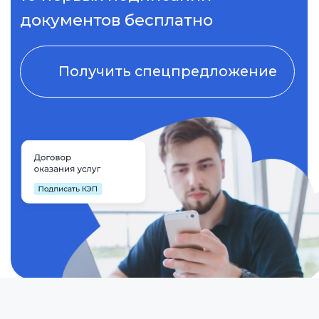
Какие документы
можно подписать
в Nopaper?
Агентски е договоры
Акты и о тчеты