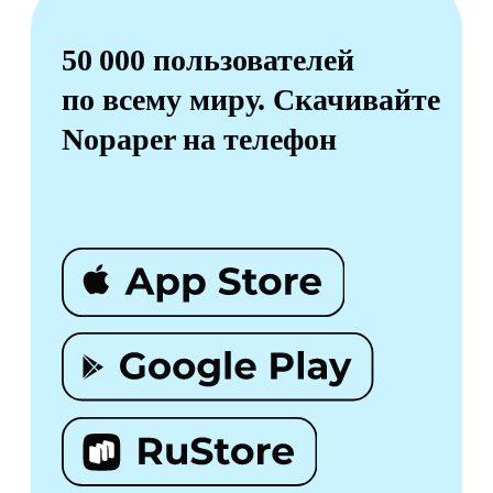
руководитель проекта «Ц
генеральный директор
агентская сеть» Департам
«Адвирос»
розничных продаж
«АльфаСтрахование»