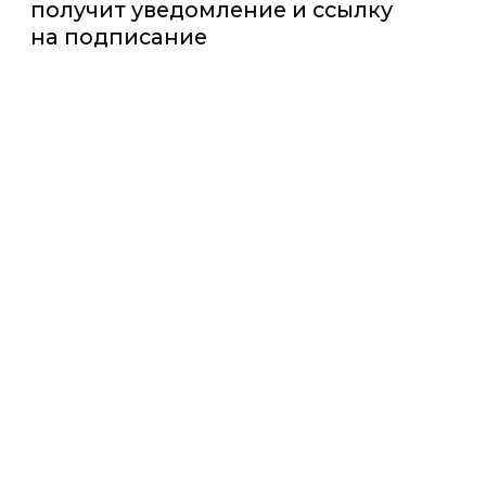
как работает сервис ЭДО
от Nopaper
Заявка на онлайн-демо
Как Nopaper изменит
ваши отношения
с клиентами?