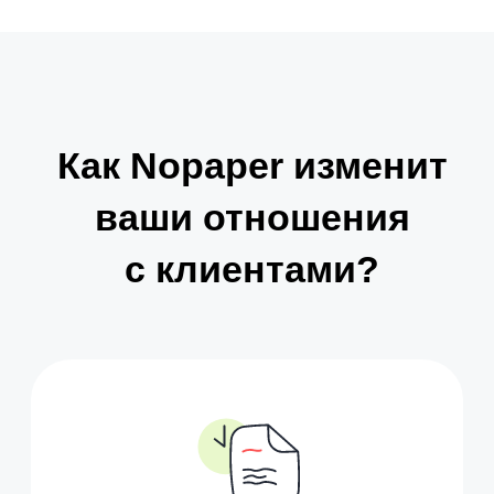
2
Выпустите НЭП
за 90 секунд
Скачайте приложение Nopaper,
пройдите верификацию
и получите бесплатную
мобильную электронную
подпись.
Без токенов и визита
в удостоверяющий центр.
✓