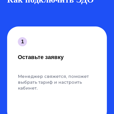
1 подписание =
неограниченное число
документов
Контрагент за одну сессию
подписывает любое количество
файлов — тарифицируется как
одно подписание. Выгоднее,
чем у конкурентов
Мобильная
подпись — ЭДО
с любого
носителя
Подписывайте документы со
смартфона, планшета,
компьютера. Ключи подписи
хранятся в вашем смартфоне