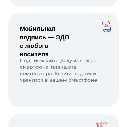
8 (800) 550-65-30
hello@nopaper.ru
г. Москва, ИЦ Сколково, Большой бульвар, д.
42, стр. 1, эт. 0, пом. 264, рм 4
База знаний