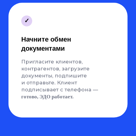
не тарифицируется
ЭДО + КЭДО в одном
сервисе
Нужен кадровый
документооборот?
КЭДО
от Nopaper
покрывает и обмен
с контрагентами, и работу
с сотрудниками — в единой
платформе
Что говорят о нас
клиенты