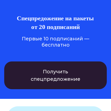
На отправку документов
Через Nopaper про
по Москве уходило 500
удаленной выдачи 
рублей, а по регионам —
мобильной подпис
1000. Ждать документы
и обмена докумен
приходилось неделю.
со смартфона стал
Поэтому мы перешли
проще и эффективн
на сервис ЭДО
Системой уже поль
Nopaper и сократили
1300 наших агентов
время на обмен
и постоянно подк
документами в 7 раз, а
новые. С помощью 
расходы
мы подписываем с
на документооборот в 15
акты, дополнитель
раз по Москве и в 29 раз
соглашения к дого
по регионам.
НАДЕЖДА ОСЬКИНА
ЕКАТЕРИНА ДОЛГОВА