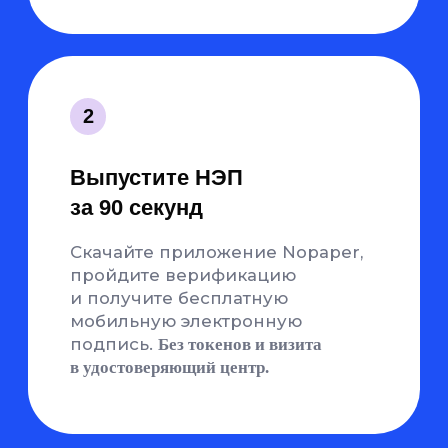
Интеграция
с 1С
Готовый коннектор для 1С:
Бухгалтерия, ЗУП, ERP,
Комплексная автоматизация,
УНФ, Фреш. Документы
формируются и подписываются
из привычной системы
Входящие
документы
бесплатно
Получение и подписание
входящих документов
от контрагентов