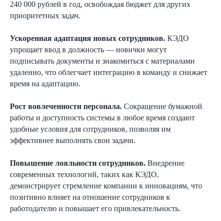
240 000 рублей в год, освобождая бюджет для других
г. Москва, ИЦ Сколково, Большой бульвар, д.
42, стр. 1, эт. 0, пом. 264, рм 4
приоритетных задач.
База знаний
Ускоренная адаптация новых сотрудников.
КЭДО
упрощает ввод в должность — новички могут
подписывать документы и знакомиться с материалами
удаленно, что облегчает интеграцию в команду и снижает
время на адаптацию.
Рост вовлеченности персонала.
Сокращение бумажной
работы и доступность системы в любое время создают
Зарегистрированы в реестрах:
удобные условия для сотрудников, позволяя им
эффективнее выполнять свои задачи.
Повышение лояльности сотрудников.
Внедрение
современных технологий, таких как КЭДО,
Компания-резидент:
демонстрирует стремление компании к инновациям, что
позитивно влияет на отношение сотрудников к
работодателю и повышает его привлекательность.