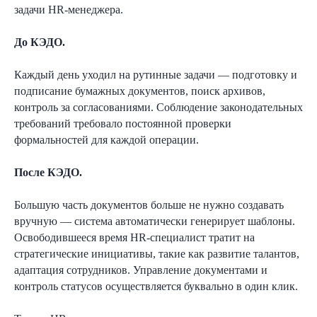
задачи HR-менеджера.
Проведем персональную консультацию
и расскажем, как правильно и быстро
внедрить электронный документооборот
До КЭДО.
в ваш бизнес
Каждый день уходил на рутинные задачи — подготовку и
подписание бумажных документов, поиск архивов,
контроль за согласованиями. Соблюдение законодательных
требований требовало постоянной проверки
формальностей для каждой операции.
После КЭДО.
Большую часть документов больше не нужно создавать
+7
вручную — система автоматически генерирует шаблоны.
Освободившееся время HR-специалист тратит на
стратегические инициативы, такие как развитие талантов,
адаптация сотрудников. Управление документами и
контроль статусов осуществляется буквально в один клик.
Согласен
на обработку персональных
данных в соответствии с
Политикой