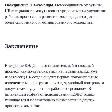
2026 ООО «Акоммерс»
Объединение HR-команды.
Освободившись от рутины,
HR-специалисты могут сконцентрироваться на улучшении
Интеллектуальная собственность
рабочих процессов и развитию команды для создания
Пользовательское соглашение
более сплоченного и мотивированного коллектива.
Политика организации в отношении обработки
персональных данных на сайте nopaper.ru
Согласие на обработку персональных данных
Правовая информация
Заключение
SLA технической поддержки
Информация о поддерживаемых Nopaper
браузеров и ОС
Внедрение КЭДО — это не длительный и сложный
процесс, как может показаться на первый взгляд. Уже
через месяц HR-отдел ощутит первые положительные
изменения: меньше рутинных задач, удобный контроль за
документами, улучшенная работа с персоналом. В
дальнейшем эффект от использования КЭДО только
усиливается и положительно сказывается на других
процессах компании.