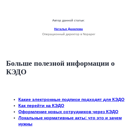
hello@nopaper.ru
г. Москва, ИЦ Сколково, Большой бульвар, д.
Автор данной статьи:
42, стр. 1, эт. 0, пом. 264, рм 4
Наталья Данилова
Операционный директор в Nopaper
База знаний
Больше полезной информации о
КЭДО
Зарегистрированы в реестрах:
Какие электронные подписи подходят для КЭДО
Как перейти на КЭДО
Оформление новых сотрудников через КЭДО
Локальные нормативные акты: что это и зачем
нужны
Компания-резидент: