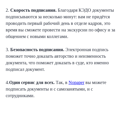
Согласен
получать полезную
2.
Скорость подписания.
Благодаря КЭДО документы
информацию и
рекламу
от Nopaper
подписываются за несколько минут: вам не придётся
проводить первый рабочий день в отделе кадров, это
Отправить
время вы сможете провести на экскурсии по офису и за
общением с новыми коллегами.
3.
Безопасность подписания.
Электронная подпись
поможет точно доказать авторство и неизменность
документа, что поможет доказать в суде, кто именно
подписал документ.
4.
Один сервис для всех.
Так, в
Nopaper
вы можете
подписать документы и с самозанятыми, и с
сотрудниками.
8 (800) 550-65-30