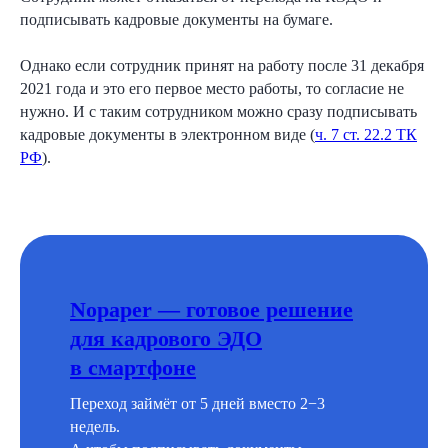
подписывать кадровые документы на бумаге.
Однако если сотрудник принят на работу после 31 декабря
2021 года и это его первое место работы, то согласие не
нужно. И с таким сотрудником можно сразу подписывать
кадровые документы в электронном виде (
ч. 7 ст. 22.2 ТК
РФ
).
Nopaper — готовое решение
для кадрового ЭДО
в смартфоне
Начните внедрение КЭДО
Переход займёт от 5 дней вместо 2−3
прямо сейчас
недель.