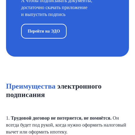
А чтобы подписывать документы,
Проведем персональную консультацию
достаточно скачать приложение
и расскажем, как правильно и быстро
и выпустить подпись
внедрить кадровый электронный
документооборот в ваш бизнес
Перейти на ЭДО
Преимущества
электронного
+7
подписания
1.
Трудовой договор не потеряется, не помнётся.
Он
всегда будет под рукой, когда нужно оформить налоговый
Согласен
на обработку персональных
вычет или оформить ипотеку.
данных в соответствии с
Политикой