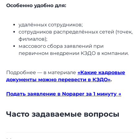
Особенно удобно для:
удалённых сотрудников;
сотрудников распределённых сетей (точек,
филиалов);
массового сбора заявлений при
первичном внедрении КЭДО в компании.
Подробнее — в материале
«Какие кадровые
документы можно перевести в КЭДО»
.
8 (800) 550-65-30
Подать заявление в Nopaper за 1 минуту →
hello@nopaper.ru
г. Москва, ИЦ Сколково, Большой
Часто задаваемые вопросы
бульвар, д. 42, стр. 1, эт. 0, пом. 264, рм 4
База знаний