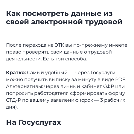
Как посмотреть данные из
своей электронной трудовой
После перехода на ЭТК вы по-прежнему имеете
Остались
право проверять свои данные о трудовой
деятельности. Есть три способа.
вопросы
Кратко:
Самый удобный — через Госуслуги,
по шаблону?
можно получить выписку за минуту в виде PDF.
Альтернативы: через личный кабинет СФР или
Задайте вопрос экспертам
попросить работодателя сформировать форму
Nopaper, они знают всё про
СТД-Р по вашему заявлению (срок — 3 рабочих
кадровый документооборот
дня).
На Госуслугах