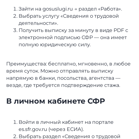
Зайти на gosuslugi.ru → раздел «Работа».
Выбрать услугу «Сведения о трудовой
деятельности».
Получить выписку за минуту в виде PDF с
+7
электронной подписью СФР — она имеет
полную юридическую силу.
Преимущества: бесплатно, мгновенно, в любое
время суток. Можно отправлять выписку
напрямую в банки, посольства, агентства —
везде, где требуется подтверждение стажа.
Согласен
на обработку
В личном кабинете СФР
персональных данных
в соответствии с
Политикой
Согласен
получать полезную
Войти в личный кабинет на портале
информацию и
рекламу
от Nopaper
es.sfr.gov.ru (через ЕСИА).
Выбрать раздел «Сведения о трудовой