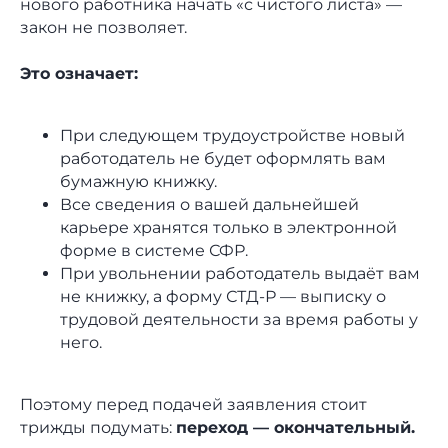
нового работника начать «с чистого листа» —
закон не позволяет.
Это означает:
При следующем трудоустройстве новый
Получите еще
работодатель не будет оформлять вам
бумажную книжку.
26 шаблонов
Все сведения о вашей дальнейшей
карьере хранятся только в электронной
для решения
форме в системе СФР.
При увольнении работодатель выдаёт вам
типовых кадровых
не книжку, а форму СТД-Р — выписку о
задач
трудовой деятельности за время работы у
него.
Поэтому перед подачей заявления стоит
Получить шаблоны
трижды подумать:
переход — окончательный.