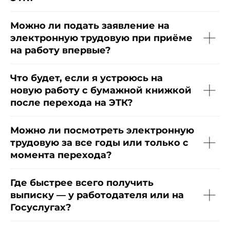
Политика организации в отношении обработки
персональных данных на сайте nopaper.ru
Можно ли подать заявление на
Согласие на обработку персональных данных
электронную трудовую при приёме
Правовая информация
на работу впервые?
SLA технической поддержки
Информация о поддерживаемых
Nopaper браузеров и ОС
Что будет, если я устроюсь на
новую работу с бумажной книжкой
после перехода на ЭТК?
Можно ли посмотреть электронную
трудовую за все годы или только с
момента перехода?
Где быстрее всего получить
выписку — у работодателя или на
Госуслугах?