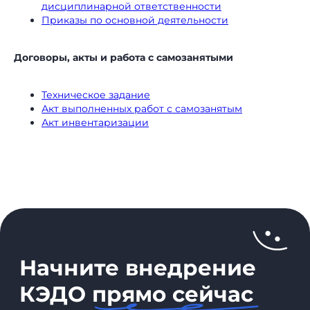
дисциплинарной ответственности
в соответствии с
Политикой
Приказы по основной деятельности
Согласен
получать полезную
информацию и
рекламу
от Nopaper
Договоры, акты и работа с самозанятыми
Отправить
Техническое задание
Акт выполненных работ с самозанятым
Акт инвентаризации
8 (800) 550-65-30