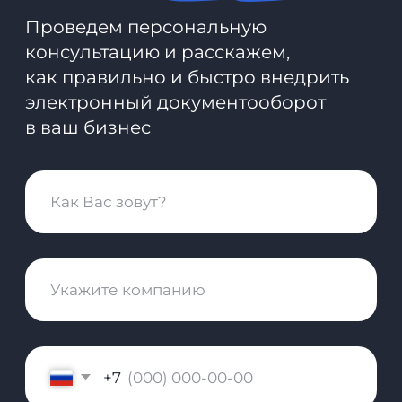
hello@nopaper.ru
г. Москва, ИЦ Сколково, Большой
бульвар, д. 42, стр. 1, эт. 0, пом. 264, рм 4
База знаний
Зарегистрированы в реестрах:
Компания-резидент: