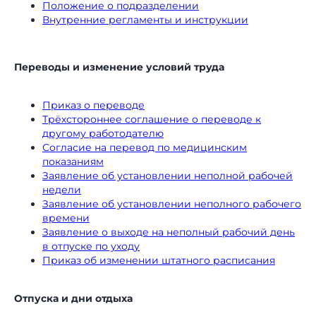
Положение о подразделении
Внутренние регламенты и инструкции
Переводы и изменение условий труда
Приказ о переводе
Трёхстороннее соглашение о переводе к
другому работодателю
Согласие на перевод по медицинским
показаниям
Заявление об установлении неполной рабочей
недели
Заявление об установлении неполного рабочего
времени
Заявление о выходе на неполный рабочий день
в отпуске по уходу
Приказ об изменении штатного расписания
Начните внедрение
Отпуска и дни отдыха
КЭДО прямо сейчас