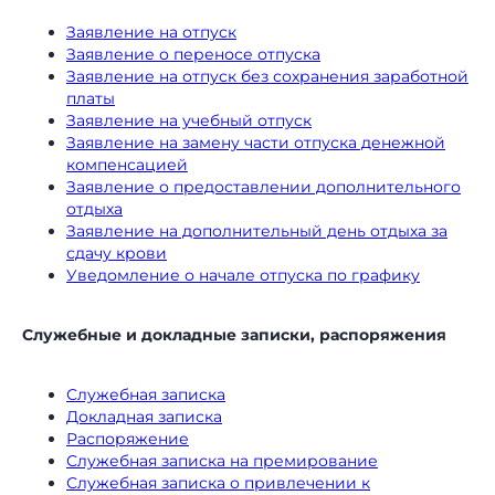
Проведем персональную
Заявление на отпуск
консультацию и расскажем,
Заявление о переносе отпуска
как правильно и быстро внедрить
Заявление на отпуск без сохранения заработной
электронный документооборот
платы
в ваш бизнес
Заявление на учебный отпуск
Заявление на замену части отпуска денежной
компенсацией
Заявление о предоставлении дополнительного
отдыха
Заявление на дополнительный день отдыха за
сдачу крови
Уведомление о начале отпуска по графику
+7
Служебные и докладные записки, распоряжения
Служебная записка
Докладная записка
Распоряжение
Служебная записка на премирование
Согласен
на обработку
Служебная записка о привлечении к
персональных данных