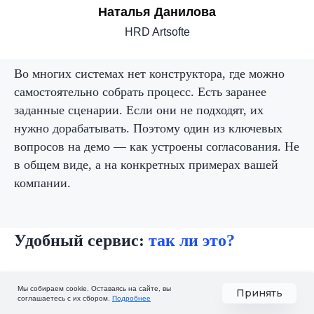
Наталья Данилова
HRD Artsofte
Во многих системах нет конструктора, где можно
Принимаю
П
оложение
и
Согласие
на
самостоятельно собрать процесс. Есть заранее
обработку персональных данных
заданные сценарии. Если они не подходят, их
нужно дорабатывать. Поэтому один из ключевых
Узнать про Nopaper
вопросов на демо — как устроены согласования. Не
Исследование и таблица
в общем виде, а на конкретных примерах вашей
Сравнение
компании.
сервисов КЭДО
Удобный сервис:
так ли это?
Скачать
Мы собираем cookie. Оставаясь на сайте, вы
Принять
«
«На демо всё выглядит легко,
соглашаетесь с их сбором.
Подробнее