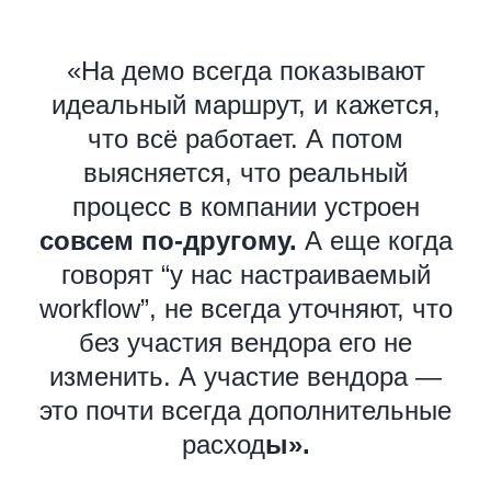
«На демо всегда показывают
идеальный маршрут, и кажется,
Узнайте, как облегчить
что всё работает. А потом
подписание договора с
выясняется, что реальный
клиентом
процесс в компании устроен
совсем по-другому.
А еще когда
говорят “у нас настраиваемый
workflow”, не всегда уточняют, что
без участия вендора его не
изменить. А участие вендора —
это почти всегда дополнительные
расход
ы».
+7