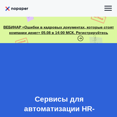
ВЕБИНАР «Ошибки в кадровых документах, которые стоят
компании денег» 05.08 в 14:00 МСК. Регистрируйтесь
Сервисы для
автоматизации HR-
процессов:
что скрывают и о чем
молчат на демо?