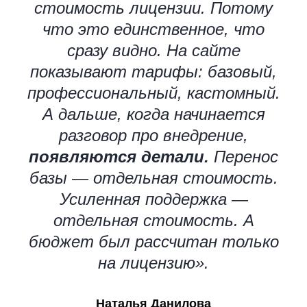
стоимость лицензии. Потому
что это единственное, что
Запрос на коммерческое
сразу видно. На сайте
предложение Nopaper на 2
показывают тарифы: базовый,
года
профессиональный, кастомный.
А дальше, когда начинается
разговор про внедрение,
Узнать про Nopaper
появляются детали.
Перенос
базы — отдельная стоимость.
Усиленная поддержка —
отдельная стоимость. А
бюджет был рассчитан только
на лицензию».
Наталья Данилова