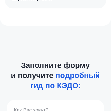
8 (800) 550-65-30
hello@nopaper.ru
г. Москва, ИЦ Сколково, Большой бульвар, д.
42, стр. 1, эт. 0, пом. 264, рм 4
База знаний
Зарегистрированы в реестрах:
Компания-резидент: