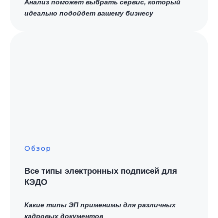
Анализ поможет выбрать сервис, который
идеально подойдет вашему бизнесу
Согласен
на обработку персональных
данных в соответствии с
Политикой
Согласен
получать полезную
информацию и
рекламу
от Nopaper
Получить
Обзор
Все типы электронных подписей для
КЭДО
Какие типы ЭП применимы для различных
кадровых документов