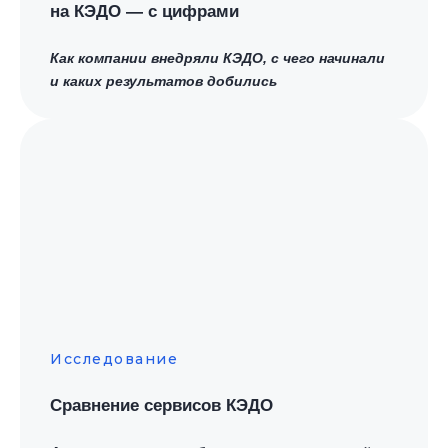
на КЭДО
—
с цифрами
Заполните форму
Как компании внедряли КЭДО, с чего начинали
и каких результатов добились
и получите
подробный
гид по КЭДО:
+7
Исследование
Сравнение сервисов КЭДО