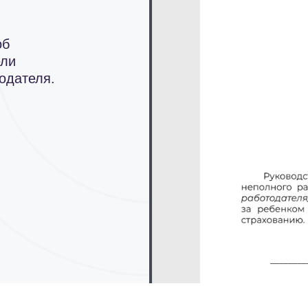
об
ели
одателя.