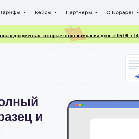
Тарифы
Кейсы
Партнёры
О Nopaper
ых документах, которые стоят компании денег» 05.08 в 14
полный
разец и