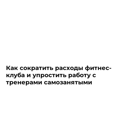
Оставляйте заявку, и мы
Как сократить расходы фитнес-
покажем, как работает
клуба и упростить работу с
Nopaper и решает задачи
тренерами самозанятыми
бизнеса
Заказать демо