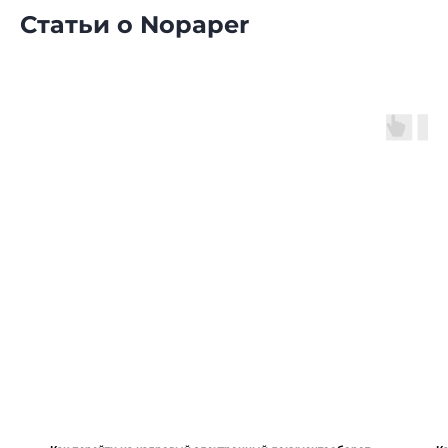
Статьи о Nopaper
8 (800) 550-65-30
hello@nopaper.ru
г. Москва, ИЦ Сколково, Большой
бульвар, д. 42, стр. 1, эт. 0, пом. 264, рм 4
База знаний