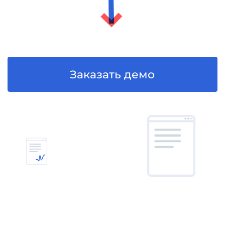
+7
Согласен
на обработку
персональных данных
в соответствии с
Политикой
Согласен
получать полезную
информацию и
рекламу
от Nopaper
Отправить