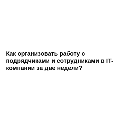
Как организовать работу с
подрядчиками и сотрудниками в IT-
компании за две недели?
8 (800) 550-65-30
hello@nopaper.ru
г. Москва, ИЦ Сколково, Большой бульвар, д.
42, стр. 1, эт. 0, пом. 264, рм 4
База знаний