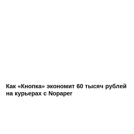
+7
Согласен
на обработку персональных
Как «Кнопка» экономит 60 тысяч рублей
данных в соответствии с
Политикой
на курьерах с Nopaper
Согласен
получать полезную
информацию и
рекламу
от Nopaper
Отправить