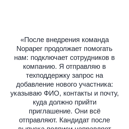
Оставляйте заявку, и мы
покажем, как работает Nopaper и
решает задачи бизнеса
«После внедрения команда
Nopaper продолжает помогать
нам: подключает сотрудников в
компанию. Я отправляю в
техподдержку запрос на
Заказать демо
добавление нового участника:
указываю ФИО, контакты и почту,
куда должно прийти
приглашение. Они всё
отправляют. Кандидат после
выпуска подписи направляет