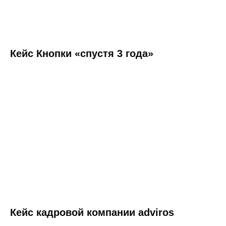
Кейс Кнопки «спустя 3 года»
Экономьте время и деньги
— переходите на Nopaper
Первые 10 подписаний бесплатно.
В одно подписание входит
неограниченное число
документов. Входящие
документы бесплатно
Кейс кадровой компании adviros