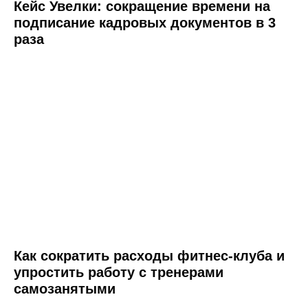
Кейс Увелки: сокращение времени на
Согласие на обработку персональных данных
подписание кадровых документов в 3
Правовая информация
раза
SLA технической поддержки
Информация о поддерживаемых Nopaper
браузеров и ОС
Как сократить расходы фитнес-клуба и
упростить работу с тренерами
самозанятыми