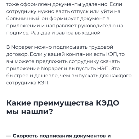
тоже оформляем документы удаленно. Если
сотруднику нужно взять отпуск или уйти на
больничный, он формирует документ в
приложении и направляет руководителю на
подпись. Раз-два и завтра выходной
В Nopaper можно подписывать трудовой
договор. Если у вашей компании есть КЭП, то
вы можете предложить сотруднику скачать
приложение Nopaper и выпустить НЭП. Это
быстрее и дешевле, чем выпускать для каждого
сотрудника КЭП.
Какие преимущества КЭДО
Оставляйте заявку, и мы
мы нашли?
покажем, как работает
Nopaper и решает задачи
бизнеса
— Скорость подписания документов и