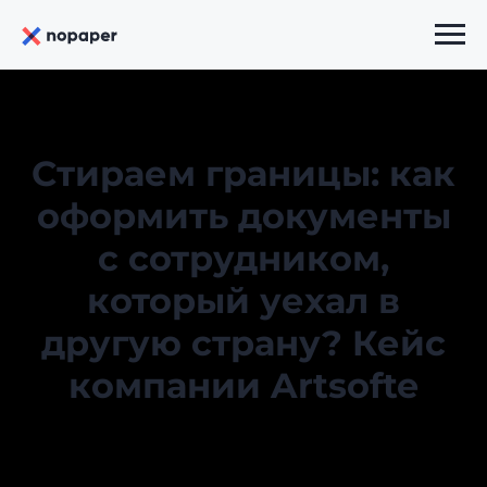
Стираем границы: как
оформить документы
с сотрудником,
который уехал в
другую страну? Кейс
компании Artsofte