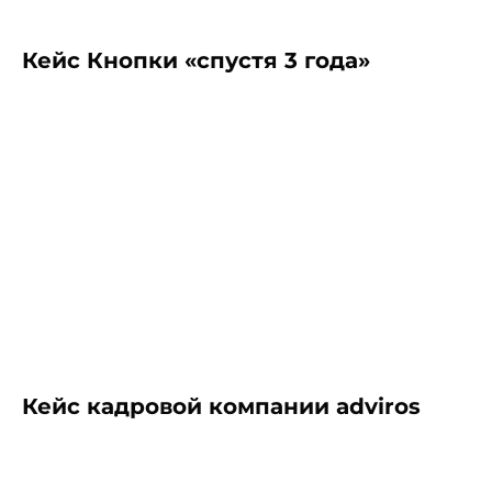
Кейс Кнопки «спустя 3 года»
8 (800) 550-65-30
hello@nopaper.ru
г. Москва, ИЦ Сколково, Большой
бульвар, д. 42, стр. 1, эт. 0, пом. 264, рм 4
База знаний
Кейс кадровой компании adviros
Зарегистрированы в реестрах: